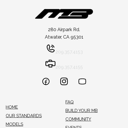
280 Airpark Rd.
Atwater, CA 95301
209.357.4153
209.357.4155
FAQ
HOME
BUILD YOUR MB
OUR STANDARDS
COMMUNITY
MODELS
EVENTS